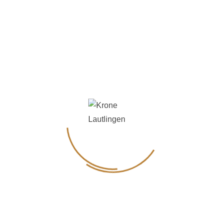
Dazu servieren wir ein mehrgängiges Menü, das
kulinarisch ebenso begeistert wie die Handlung
auf der Bühne.
Ein genussvoller Abend für alle, die gutes Essen
und spannendes Theater lieben.
Start ist am Sonntag 30.11.2025 um 17:00
Mehr Infos & Tickets
HIER