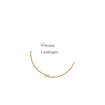
Dazu servieren wir ein mehrgängiges Menü, das
kulinarisch ebenso begeistert wie die Handlung
auf der Bühne.
Ein genussvoller Abend für alle, die gutes Essen
und spannendes Theater lieben.
Start ist am Sonntag 30.11.2025 um 17:00
Mehr Infos & Tickets
HIER