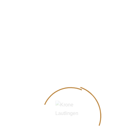
Kinder
.
Während die Kleinen auf der Terrasse unter
Anleitung von
Trainerin Caro
betreut werden und
bei spannenden Spielen toben, genießen die
Eltern ein entspanntes
Mittagessen im
Biergarten
– oder später eine Tasse Kaffee & ein
Stück Kuchen. Für unsere kleinen Gäste gibt es
ein eigens zubereitetes
Kinder-Mittagessen
–
damit der Feiertag für die ganze Familie entspannt
und genussvoll wird.
Sollte das Wetter nicht mitspielen, findet das
Programm im
Innenbereich
statt.
Reservierung empfohlen
– für einen
unvergesslichen Familienausflug an Pfingsten in
Lautlingen!