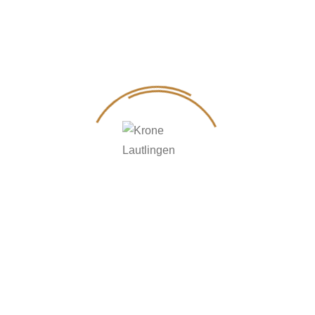
begrenzt!
2. OKTOBER 2025
Kabarett & Kulinarik
Link
Michel
– alias
Michael Klink
– bringt mit
seinem neuen Programm
„Jetzt hammer den
Salat“
ein echtes Kabarett-Feuerwerk auf die
Bühne.
Energiegeladen, pointensicher und mit feinstem
Wortwitz nimmt er uns mit auf eine Reise durch
den Wahnsinn des Alltags. Dabei bleibt niemand
verschont – auch er selbst nicht. Mit seinem Spiel
zwischen Schein und Sein, Erwartung und