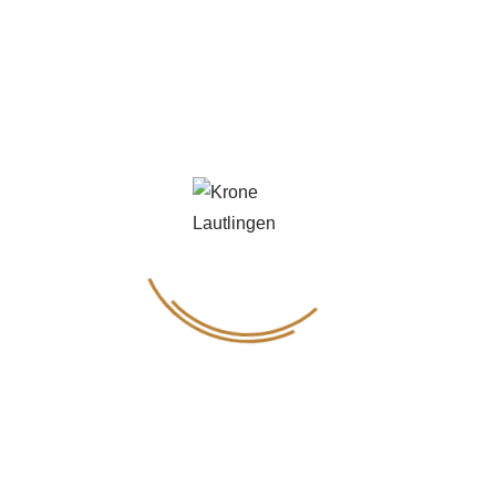
Pfingstsonntag in
Lautlingen
Am
Pfingstsonntag, 8. Juni
, verwandelt sich
unser gemütlicher Biergarten in der
Krone
Lautlingen
in ein echtes
Abenteuerland für
Kinder
.
Während die Kleinen auf der Terrasse unter
Anleitung von
Trainerin Caro
betreut werden und
bei spannenden Spielen toben, genießen die
Eltern ein entspanntes
Mittagessen im
Biergarten
– oder später eine Tasse Kaffee & ein
Stück Kuchen. Für unsere kleinen Gäste gibt es
ein eigens zubereitetes
Kinder-Mittagessen
–
damit der Feiertag für die ganze Familie entspannt