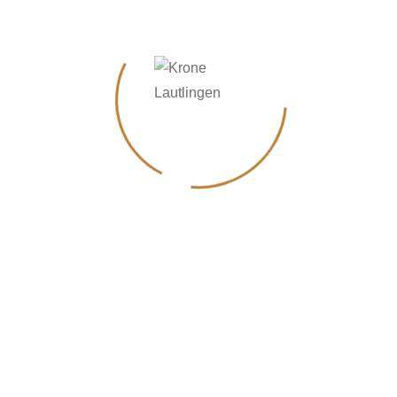
Bicycle Jump in Mountant
Bicycle Jump in Mountant
Totam rem aperiam, eaque ipsa quae ab illo inventore
veritatis et quasi architecto beatae vitae dicta sunt